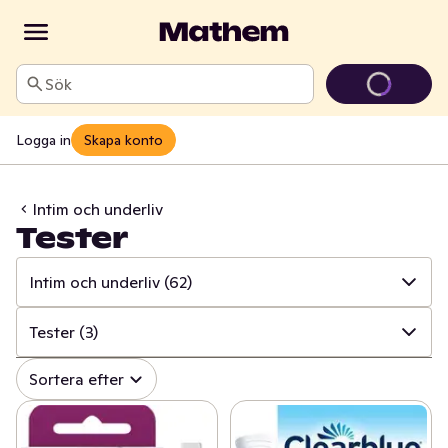
Sök
Logga in
Skapa konto
Intim och underliv
Tester
Intim och underliv
(62)
✓
Alla
(843)
Tester
(3)
✓
Mun och tänder
(107)
✓
Alla
(62)
Sortera efter
✓
Sår, bett och stick
(17)
✓
Intimhygien och mensskydd
(50)