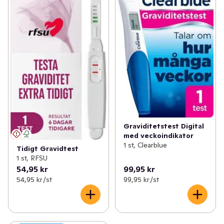
✓
Mage
(15)
✓
Rengöring
(4)
✓
Sex och lust
(2)
✓
Intimrakning
(5)
✓
Händer och fötter
(63)
✓
Tester
(3)
✓
Hudvård
(163)
✓
Hårvård
(169)
✓
Intim och underliv
(62)
Graviditetstest Digital
med veckoindikator
✓
Ansiktsvård
(97)
1 st, Clearblue
Tidigt Gravidtest
1 st, RFSU
✓
Kost och hälsa
(48)
54,95 kr
99,95 kr
54,95 kr /st
99,95 kr /st
✓
Förkylning
(5)
✓
Vitaminer och kosttillskott
(65)