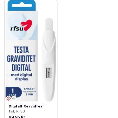
✓
Åldersgräns 18+ receptfria läkemedel
(46)
✓
Ögon och öron
(1)
Digitalt Gravidtest
1 st, RFSU
99,95 kr