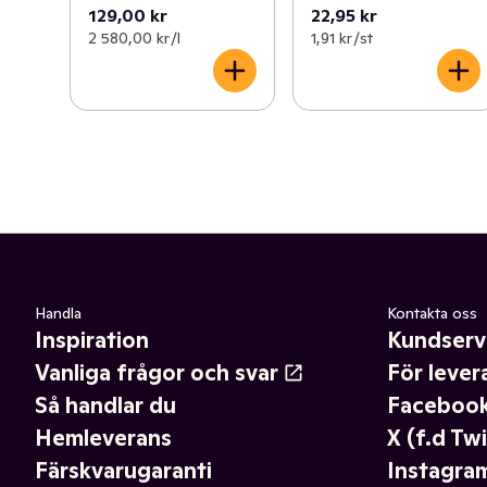
129,00 kr
22,95 kr
2 580,00 kr /l
1,91 kr /st
Handla
Kontakta oss
Inspiration
Kundserv
Vanliga frågor och svar
För lever
Så handlar du
Faceboo
Hemleverans
X (f.d Twi
Färskvarugaranti
Instagra