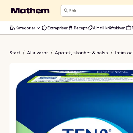
Sök
Kategorier
Extrapriser
Recept
Allt till kräftskivan
nda Discreet Ultra Mini
Start
/
Alla varor
/
Apotek, skönhet & hälsa
/
Intim oc