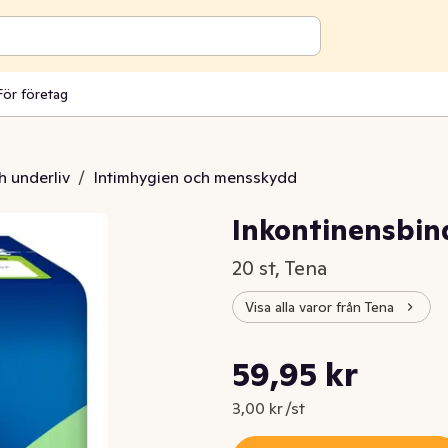
För företag
h underliv
/
Intimhygien och mensskydd
Inkontinensbind
20 st, Tena
Visa alla varor från Tena
Styckpris: 3,00 kr /st
59,95 kr
Nuvarande pris är: 59,95 kr
3,00 kr /st