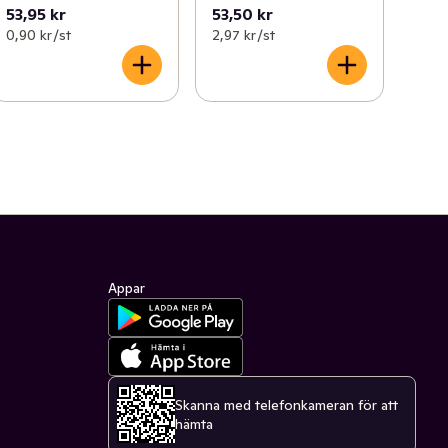
53,95 kr
53,50 kr
0,90 kr /st
2,97 kr /st
Appar
Skanna med telefonkameran för att
hämta