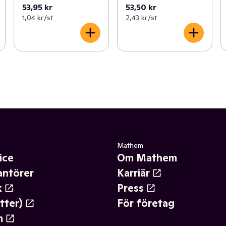
53,95 kr
53,50 kr
1,04 kr /st
2,43 kr /st
Mathem
ice
Om Mathem
antörer
Karriär
k
Press
tter)
För företag
m