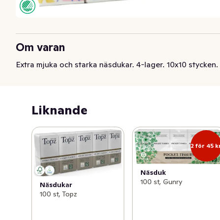
Om varan
Extra mjuka och starka näsdukar. 4-lager. 10x10 stycken.
Liknande
2 för 45 k
Näsduk
100 st, Gunry
Näsdukar
100 st, Topz