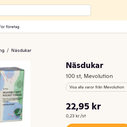
För företag
ing
/
Näsdukar
Näsdukar
100 st, Mevolution
Visa alla varor från Mevolution
Styckpris: 0,23 kr /st
22,95 kr
Nuvarande pris är: 22,95 kr
0,23 kr /st