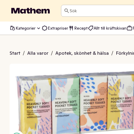
Sök
Kategorier
Extrapriser
Recept
Allt till kräftskivan
Näsdukar
Start
/
Alla varor
/
Apotek, skönhet & hälsa
/
Förkyln