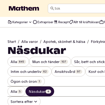
Sök
Kategorier
Extrapriser
Recept
Allt till kräftskivan
Start
/
Alla varor
/
Apotek, skönhet & hälsa
/
Förkyln
Näsdukar
Alla
Mun och tänder
Sår, bett och stick
845
107
Intim och underliv
Ansiktsvård
Kost och 
62
97
Ögon och öron
1
Alla
Näsdukar
5
4
Sortera efter