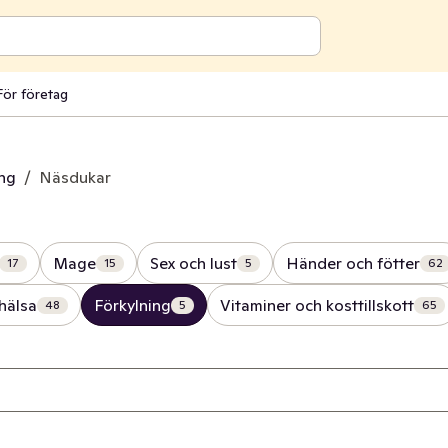
För företag
ing
/
Näsdukar
Mage
Sex och lust
Händer och fötter
17
15
5
62
hälsa
Förkylning
Vitaminer och kosttillskott
48
5
65