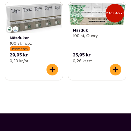
2 för 45 kr
Näsduk
100 st, Gunry
Näsdukar
100 st, Topz
Prismatch
29,95 kr
25,95 kr
0,30 kr /st
0,26 kr /st