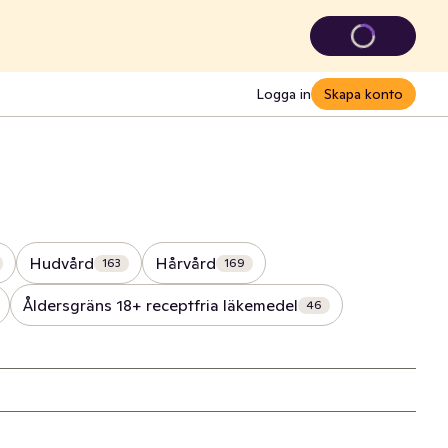
Logga in
Skapa konto
Hudvård
Hårvård
163
169
Åldersgräns 18+ receptfria läkemedel
46