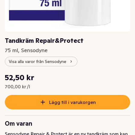
Tandkräm Repair&Protect
75 ml, Sensodyne
Visa alla varor från Sensodyne
Styckpris: 700,00 kr /l
52,50 kr
Nuvarande pris är: 52,50 kr
700,00 kr /l
Lägg till i varukorgen
Om varan
Sensodyne Repair & Protect är en ny tandkräm som kan 