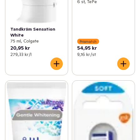
6 st, TePe
Tandkräm Sensation
White
75 ml, Colgate
Prismatch
20,95 kr
54,95 kr
279,33 kr /l
9,16 kr /st