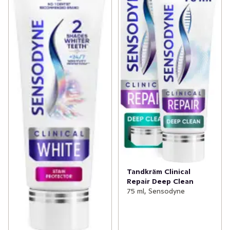
skyddande lager över de känsliga områderna på 
tänderna. Borsta två gånger dagligen för långvarigt 
skydd mot ilningar och karies.
Tandkräm Clinical
Repair Deep Clean
75 ml, Sensodyne