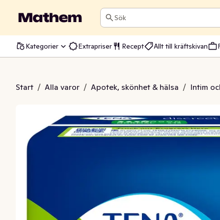
Sök
Kategorier
Extrapriser
Recept
Allt till kräftskivan
inda Discreet Normal
Start
/
Alla varor
/
Apotek, skönhet & hälsa
/
Intim oc