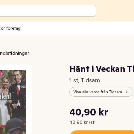
För företag
ndistidningar
Hänt i Veckan 
1 st, Tidsam
Visa alla varor från Tidsam
Styckpris: 40,90 kr /st
40,90 kr
Nuvarande pris är: 40,90 kr
40,90 kr /st