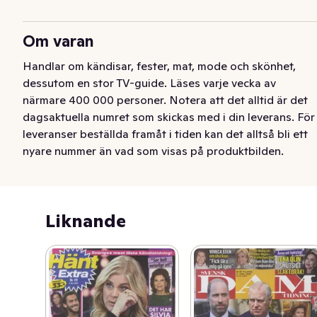
Om varan
Handlar om kändisar, fester, mat, mode och skönhet, 
dessutom en stor TV-guide. Läses varje vecka av 
närmare 400 000 personer. Notera att det alltid är det 
dagsaktuella numret som skickas med i din leverans. För 
leveranser beställda framåt i tiden kan det alltså bli ett 
nyare nummer än vad som visas på produktbilden.
Handlar om kändisar, fester, mat, mode och skönhet, 
dessutom en stor TV-guide. Läses varje vecka av 
närmare 400 000 personer. Notera att det alltid är det 
Liknande
dagsaktuella numret som skickas med i din leverans. För 
leveranser beställda framåt i tiden kan det alltså bli ett 
nyare nummer än vad som visas på produktbilden.