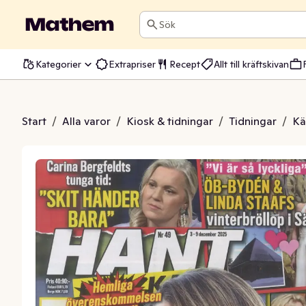
Sök
Kategorier
Extrapriser
Recept
Allt till kräftskivan
 Veckan Tidsam
Start
/
Alla varor
/
Kiosk & tidningar
/
Tidningar
/
Kä