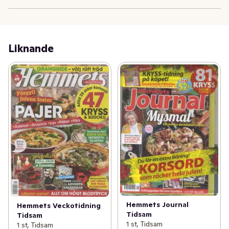
Året Runt bjuder på livets goda! Allt från folkkära 
kändisar och berörande reportage till festliga 
bjudrätter, piffiga tips för din stil och ditt hem, allt om 
hälsan för mogna kvinnor och lagom kluriga kryss.

Liknande
Notera att det alltid är det dagsaktuella numret som 
skickas med i din leverans. För leveranser beställda 
framåt i tiden kan det alltså bli ett nyare nummer än vad 
som visas på produktbilden
Hemmets Journal
Hemmets Veckotidning
Tidsam
Tidsam
1 st, Tidsam
1 st, Tidsam