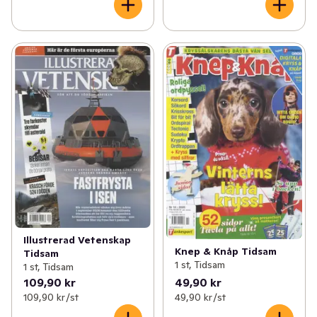
Illustrerad Vetenskap
Knep & Knåp Tidsam
Tidsam
1 st, Tidsam
1 st, Tidsam
109,90 kr
49,90 kr
109,90 kr /st
49,90 kr /st