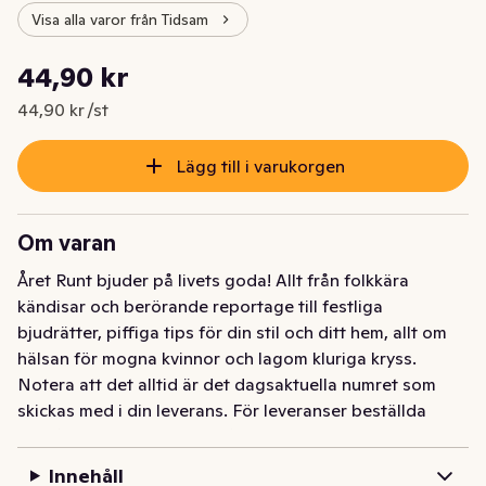
Visa alla varor från Tidsam
Styckpris: 44,90 kr /st
44,90 kr
Nuvarande pris är: 44,90 kr
44,90 kr /st
Lägg till i varukorgen
Om varan
Året Runt bjuder på livets goda! Allt från folkkära 
kändisar och berörande reportage till festliga 
bjudrätter, piffiga tips för din stil och ditt hem, allt om 
hälsan för mogna kvinnor och lagom kluriga kryss.

Notera att det alltid är det dagsaktuella numret som 
skickas med i din leverans. För leveranser beställda 
framåt i tiden kan det alltså bli ett nyare nummer än vad 
som visas på produktbilden
Innehåll