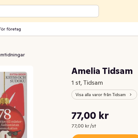
För företag
mtidningar
Amelia Tidsam
1 st, Tidsam
Visa alla varor från Tidsam
Styckpris: 77,00 kr /st
77,00 kr
Nuvarande pris är: 77,00 kr
77,00 kr /st