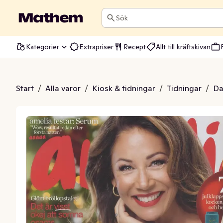
Sök
Kategorier
Extrapriser
Recept
Allt till kräftskivan
elia Tidsam
Start
/
Alla varor
/
Kiosk & tidningar
/
Tidningar
/
Da