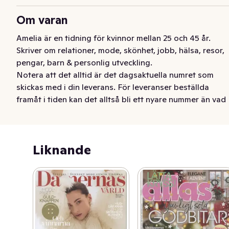
Om varan
Amelia är en tidning för kvinnor mellan 25 och 45 år. 
Skriver om relationer, mode, skönhet, jobb, hälsa, resor, 
pengar, barn & personlig utveckling.

Notera att det alltid är det dagsaktuella numret som 
skickas med i din leverans. För leveranser beställda 
framåt i tiden kan det alltså bli ett nyare nummer än vad 
som visas på produktbilden.
Amelia är en tidning för kvinnor mellan 25 och 45 år. 
Skriver om relationer, mode, skönhet, jobb, hälsa, resor, 
Liknande
pengar, barn & personlig utveckling.

Notera att det alltid är det dagsaktuella numret som 
skickas med i din leverans. För leveranser beställda 
framåt i tiden kan det alltså bli ett nyare nummer än vad 
som visas på produktbilden.