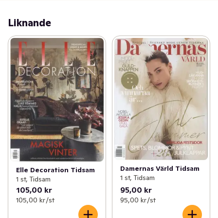
det nya inom heminredning. Människorna, trenderna 
och händelserna förpackat i en vacker och inbjudande 
Liknande
månadstidning.

Notera att det alltid är det dagsaktuella numret som 
skickas med i din leverans. För leveranser beställda 
framåt i tiden kan det alltså bli ett nyare nummer än vad 
som visas på produktbilden.
Damernas Värld Tidsam
Elle Decoration Tidsam
1 st, Tidsam
1 st, Tidsam
105,00 kr
95,00 kr
105,00 kr /st
95,00 kr /st