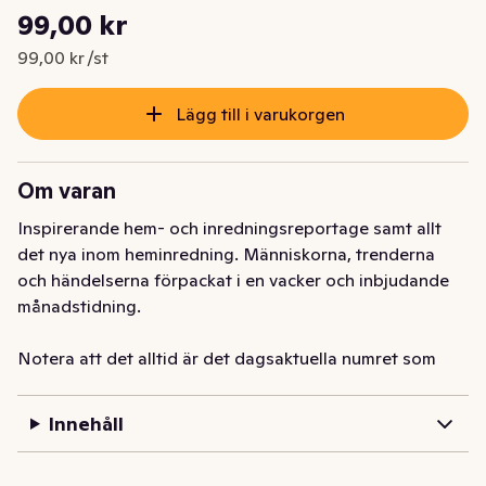
Styckpris: 99,00 kr /st
99,00 kr
Nuvarande pris är: 99,00 kr
99,00 kr /st
Lägg till i varukorgen
Om varan
Inspirerande hem- och inredningsreportage samt allt 
det nya inom heminredning. Människorna, trenderna 
och händelserna förpackat i en vacker och inbjudande 
månadstidning.

Notera att det alltid är det dagsaktuella numret som 
skickas med i din leverans. För leveranser beställda 
framåt i tiden kan det alltså bli ett nyare nummer än vad 
Innehåll
som visas på produktbilden.
Inspirerande hem- och inredningsreportage samt allt 