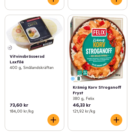
Vitvinsbrässerad
Laxfilé
400 g, Smålandskräftan
Krämig Korv Stroganoff
Fryst
380 g, Felix
73,60 kr
46,33 kr
184,00 kr /kg
121,92 kr /kg