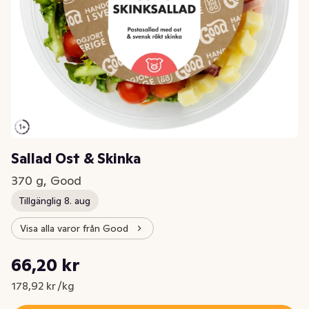
Sallad Ost & Skinka
370 g, Good
Tillgänglig 8. aug
Visa alla varor från Good
Styckpris: 178,92 kr /kg
66,20 kr
Nuvarande pris är: 66,20 kr
178,92 kr /kg