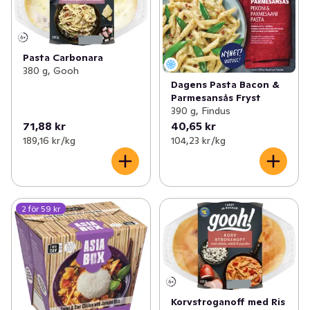
Pasta Carbonara
380 g, Gooh
Dagens Pasta Bacon &
Parmesansås Fryst
390 g, Findus
71,88 kr
40,65 kr
189,16 kr /kg
104,23 kr /kg
2 för 59 kr
Korvstroganoff med Ris