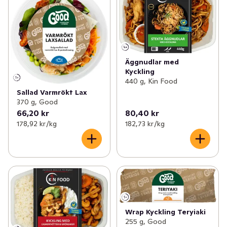
Äggnudlar med
Kyckling
440 g, Kin Food
Sallad Varmrökt Lax
370 g, Good
66,20 kr
80,40 kr
178,92 kr /kg
182,73 kr /kg
Wrap Kyckling Teryiaki
255 g, Good