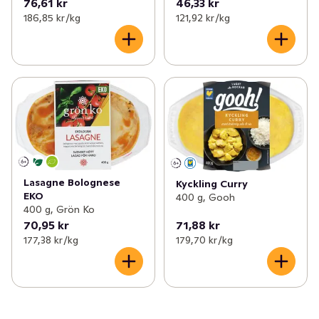
76,61 kr
46,33 kr
186,85 kr /kg
121,92 kr /kg
Lasagne Bolognese
Kyckling Curry
EKO
400 g, Gooh
400 g, Grön Ko
70,95 kr
71,88 kr
177,38 kr /kg
179,70 kr /kg