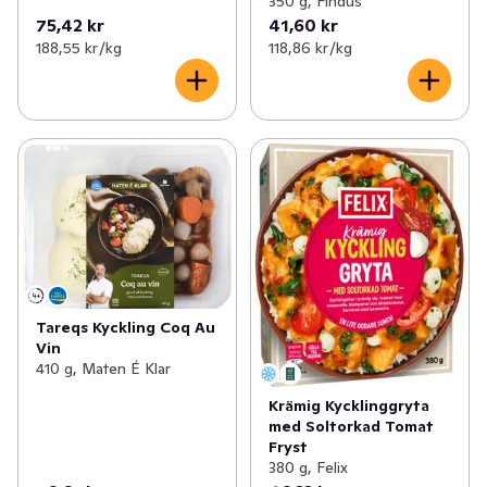
350 g, Findus
75,42 kr
41,60 kr
188,55 kr /kg
118,86 kr /kg
Tareqs Kyckling Coq Au
Vin
410 g, Maten É Klar
Krämig Kycklinggryta
med Soltorkad Tomat
Fryst
380 g, Felix