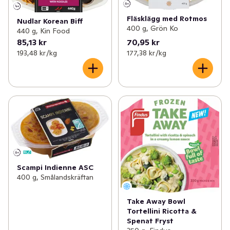
Fläsklägg med Rotmos
Nudlar Korean Biff
400 g, Grön Ko
440 g, Kin Food
85,13 kr
70,95 kr
193,48 kr /kg
177,38 kr /kg
Scampi Indienne ASC
400 g, Smålandskräftan
Take Away Bowl
Tortellini Ricotta &
Spenat Fryst