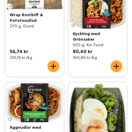
Wrap Rostbiff &
Potatissallad
270 g, Good
Kyckling med
Grönsaker
500 g, Kin Food
56,74 kr
80,40 kr
210,15 kr /kg
160,80 kr /kg
Äggnudlar med