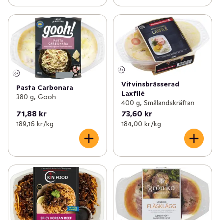
Vitvinsbrässerad
Pasta Carbonara
Laxfilé
380 g, Gooh
400 g, Smålandskräftan
71,88 kr
73,60 kr
189,16 kr /kg
184,00 kr /kg