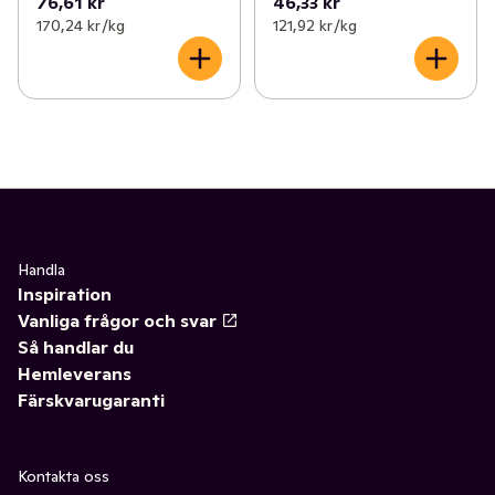
76,61 kr
46,33 kr
170,24 kr /kg
121,92 kr /kg
Handla
Inspiration
Vanliga frågor och svar
Så handlar du
Hemleverans
Färskvarugaranti
Kontakta oss