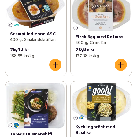
Scampi Indienne ASC
Fläsklägg med Rotmos
400 g, Smålandskräftan
400 g, Grön Ko
75,42 kr
70,95 kr
188,55 kr /kg
177,38 kr /kg
Kycklingbröst med
Basilika
Tareqs Husmansbiff