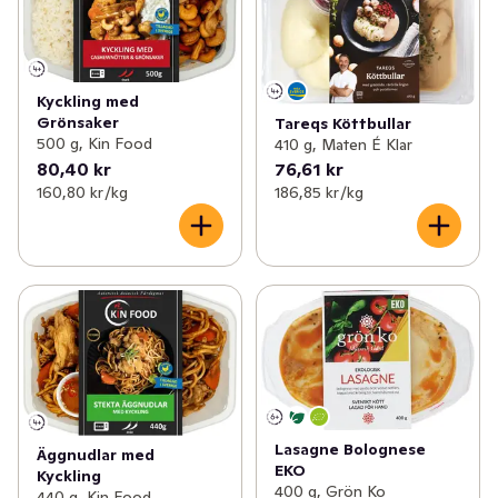
Kyckling med
Grönsaker
Tareqs Köttbullar
500 g, Kin Food
410 g, Maten É Klar
80,40 kr
76,61 kr
160,80 kr /kg
186,85 kr /kg
Lasagne Bolognese
Äggnudlar med
EKO
Kyckling
400 g, Grön Ko
440 g, Kin Food