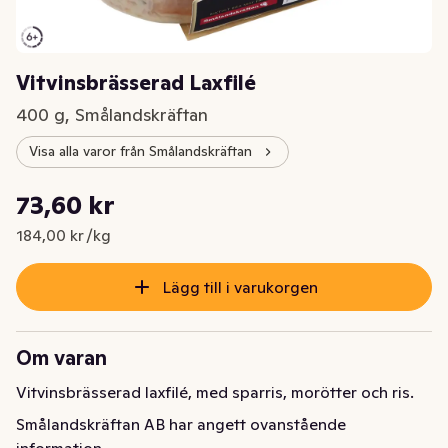
Vitvinsbrässerad Laxfilé
400 g, Smålandskräftan
Visa alla varor från Smålandskräftan
Styckpris: 184,00 kr /kg
73,60 kr
Nuvarande pris är: 73,60 kr
184,00 kr /kg
Lägg till i varukorgen
Om varan
Vitvinsbrässerad laxfilé, med sparris, morötter och ris.
Smålandskräftan AB har angett ovanstående
information.