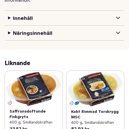
Innehåll
Näringsinnehåll
Liknande
Saffransdoftande
Kokt Rimmad Torskrygg
Fiskgryta
MSC
400 g, Smålandskräftan
400 g, Smålandskräftan
77,52 kr
82,97 kr