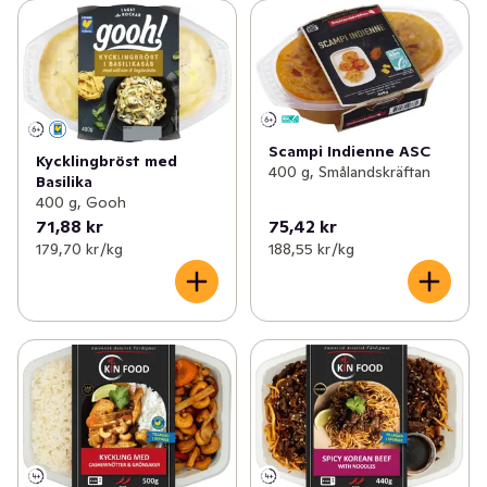
Scampi Indienne ASC
Kycklingbröst med
400 g, Smålandskräftan
Basilika
400 g, Gooh
71,88 kr
75,42 kr
179,70 kr /kg
188,55 kr /kg