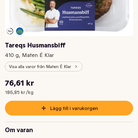
Tareqs Husmansbiff
410 g, Maten É Klar
Visa alla varor från Maten É Klar
Styckpris: 186,85 kr /kg
76,61 kr
Nuvarande pris är: 76,61 kr
186,85 kr /kg
Lägg till i varukorgen
Om varan