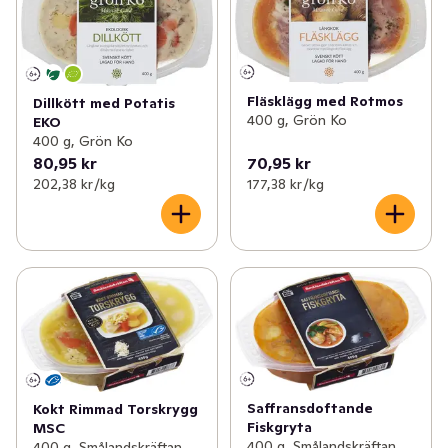
Fläsklägg med Rotmos
Dillkött med Potatis
400 g, Grön Ko
EKO
400 g, Grön Ko
80,95 kr
70,95 kr
202,38 kr /kg
177,38 kr /kg
Saffransdoftande
Kokt Rimmad Torskrygg
Fiskgryta
MSC
400 g, Smålandskräftan
400 g, Smålandskräftan