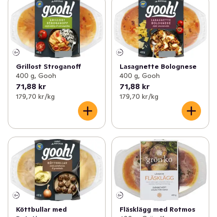
Grillost Stroganoff
Lasagnette Bolognese
400 g, Gooh
400 g, Gooh
71,88 kr
71,88 kr
179,70 kr /kg
179,70 kr /kg
Köttbullar med
Fläsklägg med Rotmos