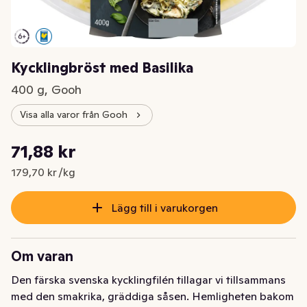
Kycklingbröst med Basilika
400 g, Gooh
Visa alla varor från Gooh
Styckpris: 179,70 kr /kg
71,88 kr
Nuvarande pris är: 71,88 kr
179,70 kr /kg
Lägg till i varukorgen
Om varan
Den färska svenska kycklingfilén tillagar vi tillsammans 
med den smakrika, gräddiga såsen. Hemligheten bakom 