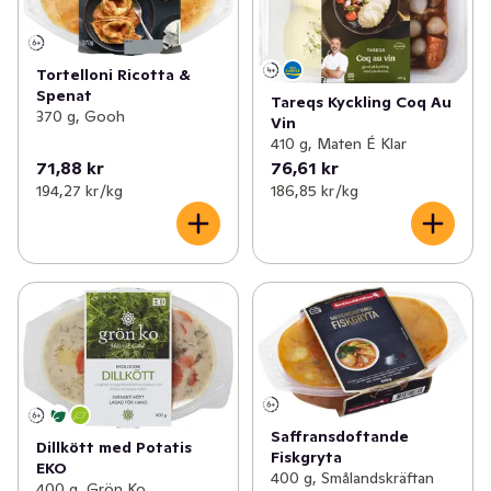
Tortelloni Ricotta &
Spenat
Tareqs Kyckling Coq Au
370 g, Gooh
Vin
410 g, Maten É Klar
71,88 kr
76,61 kr
194,27 kr /kg
186,85 kr /kg
Saffransdoftande
Dillkött med Potatis
Fiskgryta
EKO
400 g, Smålandskräftan
400 g, Grön Ko