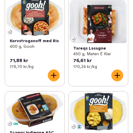
Korvstroganoff med Ris
400 g, Gooh
Tareqs Lasagne
450 g, Maten É Klar
71,88 kr
76,61 kr
179,70 kr /kg
170,24 kr /kg
Scampi Indienne ASC