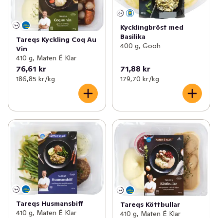
Kycklingbröst med
Basilika
Tareqs Kyckling Coq Au
400 g, Gooh
Vin
410 g, Maten É Klar
76,61 kr
71,88 kr
186,85 kr /kg
179,70 kr /kg
Tareqs Husmansbiff
Tareqs Köttbullar
410 g, Maten É Klar
410 g, Maten É Klar