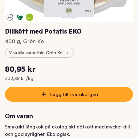
Dillkött med Potatis EKO
400 g, Grön Ko
Visa alla varor från Grön Ko
Styckpris: 202,38 kr /kg
80,95 kr
Nuvarande pris är: 80,95 kr
202,38 kr /kg
Lägg till i varukorgen
Om varan
Smakrikt långkok på ekologiskt nötkött med mycket dill 
och god syrlighet. Ekologisk.