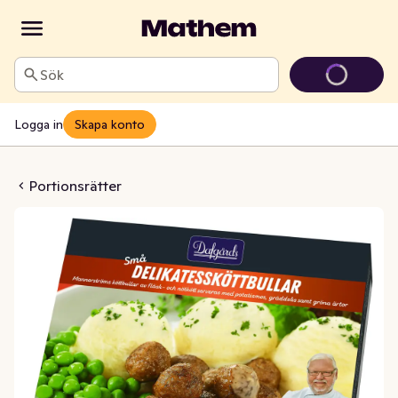
Sök
Logga in
Skapa konto
sköttbullar Fryst
Portionsrätter