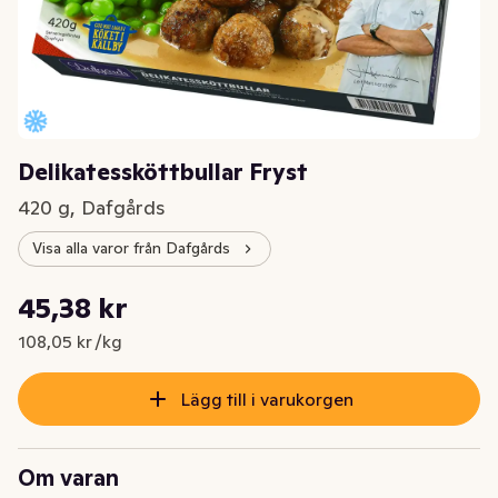
Delikatessköttbullar Fryst
420 g, Dafgårds
Visa alla varor från Dafgårds
Styckpris: 108,05 kr /kg
45,38 kr
Nuvarande pris är: 45,38 kr
108,05 kr /kg
Lägg till i varukorgen
Om varan