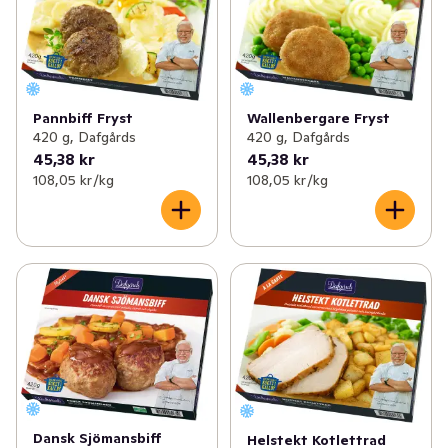
Pannbiff Fryst
Wallenbergare Fryst
420 g, Dafgårds
420 g, Dafgårds
45,38 kr
45,38 kr
108,05 kr /kg
108,05 kr /kg
Dansk Sjömansbiff
Helstekt Kotlettrad