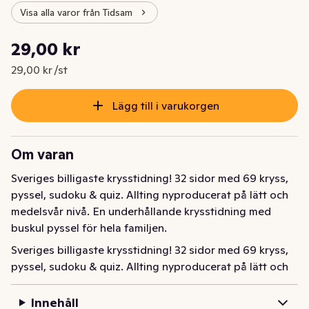
Visa alla varor från Tidsam
Styckpris: 29,00 kr /st
29,00 kr
Nuvarande pris är: 29,00 kr
29,00 kr /st
Lägg till i varukorgen
Om varan
Sveriges billigaste krysstidning! 32 sidor med 69 kryss, 
pyssel, sudoku & quiz. Allting nyproducerat på lätt och 
medelsvår nivå. En underhållande krysstidning med 
buskul pyssel för hela familjen.
Sveriges billigaste krysstidning! 32 sidor med 69 kryss, 
pyssel, sudoku & quiz. Allting nyproducerat på lätt och 
medelsvår nivå. En underhållande krysstidning med 
buskul pyssel för hela familjen.
Innehåll