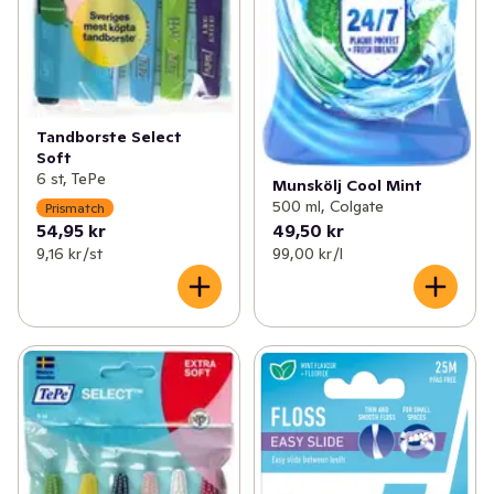
Tandborste Select
Soft
6 st, TePe
Munskölj Cool Mint
500 ml, Colgate
Prismatch
54,95 kr
49,50 kr
9,16 kr /st
99,00 kr /l