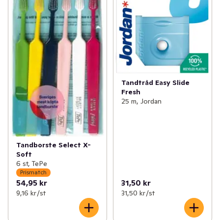
Tandtråd Easy Slide
Fresh
25 m, Jordan
Tandborste Select X-
Soft
6 st, TePe
Prismatch
54,95 kr
31,50 kr
9,16 kr /st
31,50 kr /st