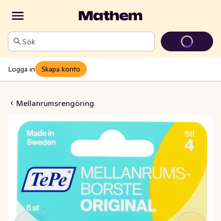
Sök
Logga in
Skapa konto
borste Gul 0,7mm
Mellanrumsrengöring