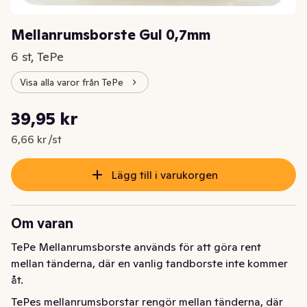
Mellanrumsborste Gul 0,7mm
6 st, TePe
Visa alla varor från TePe
Styckpris: 6,66 kr /st
39,95 kr
Nuvarande pris är: 39,95 kr
6,66 kr /st
Lägg till i varukorgen
Om varan
TePe Mellanrumsborste används för att göra rent 
mellan tänderna, där en vanlig tandborste inte kommer 
åt.
TePes mellanrumsborstar rengör mellan tänderna, där 