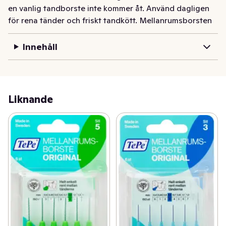
en vanlig tandborste inte kommer åt. Använd dagligen 
för rena tänder och friskt tandkött. Mellanrumsborsten 
kan användas för att rengöra mellan tänder, implantat, 
kronor och broar. TePe® Mellanrumsborste Original 
Innehåll
finns i 9 färgkodade storlekar för att passa mindre till 
större mellanrum - ISO borststorlek 0-8. 
Mellanrumsborstarna är utvecklade i samarbete med 
tandvårdsexpertis för att säkerställa bästa funktion, 
Liknande
känsla och kvalitet på detaljnivå. Daglig användning 
avlägsnar upp till 40% mer plack än endast 
tandborstning. Effektiv plackborttagning motverkar 
tandköttsinflammation, karies och dålig andedräkt