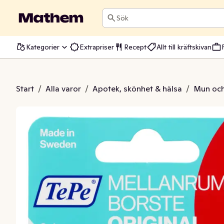
Sök
Kategorier
Extrapriser
Recept
Allt till kräftskivan
sborste Röd 0,5mm
Start
/
Alla varor
/
Apotek, skönhet & hälsa
/
Mun och