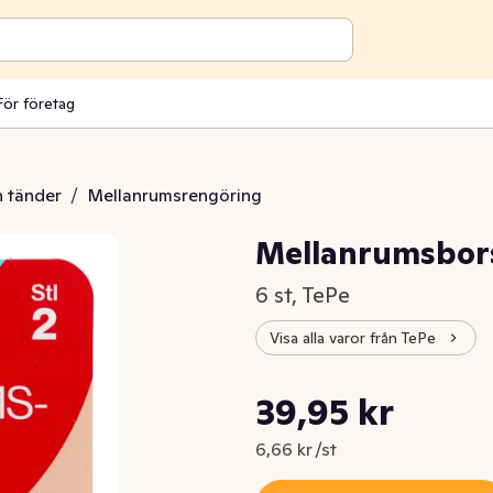
För företag
 tänder
/
Mellanrumsrengöring
Mellanrumsbor
6 st, TePe
Visa alla varor från TePe
Styckpris: 6,66 kr /st
39,95 kr
Nuvarande pris är: 39,95 kr
6,66 kr /st