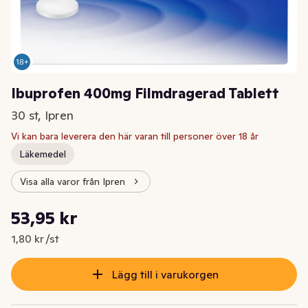
Ibuprofen 400mg Filmdragerad Tablett
30 st, Ipren
Vi kan bara leverera den här varan till personer över 18 år
Läkemedel
Visa alla varor från Ipren
Styckpris: 1,80 kr /st
53,95 kr
Nuvarande pris är: 53,95 kr
1,80 kr /st
Lägg till i varukorgen