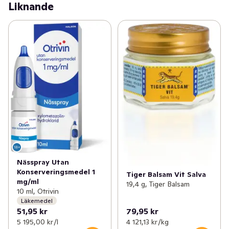
Liknande
förkylningssjukdomar. Ipren® har anti-inflammatoriska 
egenskaper. Ipren® hämmar prostaglandiner i kroppen, 
signalsubstanser som ger upphov till smärta, feber och 
inflammation. Tabletten börjar verka inom 30 minuter. 
Ipren® 400mg värktablett kan användas av vuxna och 
barn från 12 år.
Nässpray Utan
Konserveringsmedel 1
Tiger Balsam Vit Salva
mg/ml
19,4 g, Tiger Balsam
10 ml, Otrivin
Läkemedel
51,95 kr
79,95 kr
5 195,00 kr /l
4 121,13 kr /kg