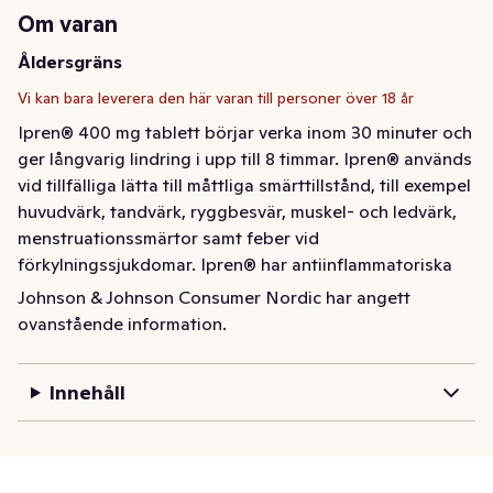
Om varan
Åldersgräns
Vi kan bara leverera den här varan till personer över 18 år
Ipren® 400 mg tablett börjar verka inom 30 minuter och 
ger långvarig lindring i upp till 8 timmar. Ipren® används 
vid tillfälliga lätta till måttliga smärttillstånd, till exempel 
huvudvärk, tandvärk, ryggbesvär, muskel- och ledvärk, 
menstruationssmärtor samt feber vid 
förkylningssjukdomar. Ipren® har antiinflammatoriska 
Johnson & Johnson Consumer Nordic har angett
Bipacksedel
ovanstående information.
Ipren® 400 mg tablett ger långvarig smärtlindring i upp 
till 8 timmar. Ett receptfritt läkemedel som lindrar värk 
Innehåll
samt dämpar feber och inflammation. Ipren® används 
vid tillfälliga lätta till måttliga smärttillstånd, till exempel 
huvudvärk, migrän, tandvärk, ryggbesvär, muskelvärk, 
ledvärk, menssmärtor samt feber vid 