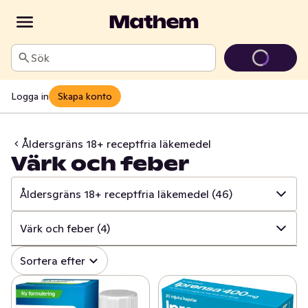
Sök
Logga in
Skapa konto
Åldersgräns 18+ receptfria läkemedel
Värk och feber
Åldersgräns 18+ receptfria läkemedel
(46)
✓
Alla
(843)
Värk och feber
(4)
✓
Mun och tänder
(107)
✓
Alla
(46)
Sortera efter
✓
Sår, bett och stick
(17)
✓
Värk och feber
(4)