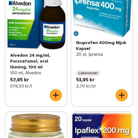
✓
Mage
(15)
✓
Sluta röka
(9)
✓
Sex och lust
(2)
✓
Allergi
(3)
✓
Händer och fötter
(63)
✓
Huvudvärk och feber
(11)
Ibuprofen 400mg Mjuk
✓
Hudvård
(163)
✓
Värk och feber hos barn
(4)
Kapsel
20 st, Iprensa
Alvedon 24 mg/ml,
✓
Hårvård
(169)
✓
Nässpray och näsdroppar
(11)
Paracetamol, oral
lösning, 100 ml
✓
Intim och underliv
(62)
100 ml, Alvedon
✓
Ont i halsen
(5)
Läkemedel
57,95 kr
53,95 kr
✓
Ansiktsvård
(97)
579,50 kr /l
2,70 kr /st
✓
Kost och hälsa
(48)
✓
Förkylning
(5)
✓
Vitaminer och kosttillskott
(65)