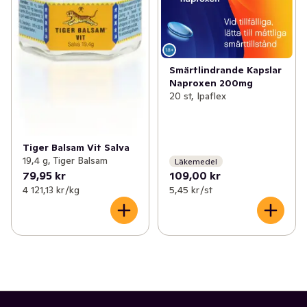
✓
Åldersgräns 18+ receptfria läkemedel
(46)
✓
Ögon och öron
(1)
Smärtlindrande Kapslar
Naproxen 200mg
20 st, Ipaflex
Tiger Balsam Vit Salva
19,4 g, Tiger Balsam
Läkemedel
79,95 kr
109,00 kr
4 121,13 kr /kg
5,45 kr /st