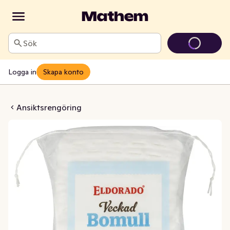
Sök
Logga in
Skapa konto
Bomull
Ansiktsrengöring