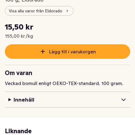
Visa alla varor från Eldorado
Styckpris: 155,00 kr /kg
15,50 kr
Nuvarande pris är: 15,50 kr
155,00 kr /kg
Lägg till i varukorgen
Om varan
Veckad bomull enligt OEKO-TEX-standard. 100 gram.
Innehåll
Liknande