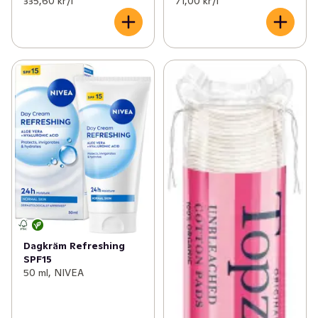
335,60 kr /l
71,00 kr /l
Dagkräm Refreshing
SPF15
50 ml, NIVEA