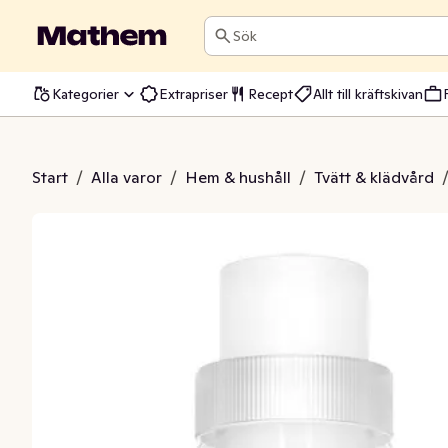
Sök
Kategorier
Extrapriser
Recept
Allt till kräftskivan
l Vanilla & Orchid
Start
/
Alla varor
/
Hem & hushåll
/
Tvätt & klädvård