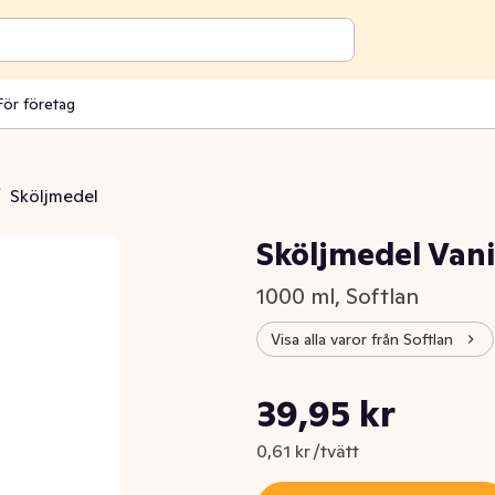
För företag
/
Sköljmedel
Sköljmedel Vani
1000 ml, Softlan
Visa alla varor från Softlan
Styckpris: 0,61 kr /tvätt
39,95 kr
Nuvarande pris är: 39,95 kr
0,61 kr /tvätt