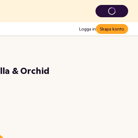
Logga in
Skapa konto
lla & Orchid