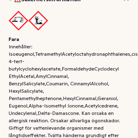
Fara
Innehåller:
Isoeugenol,TetramethylAcetyloctahydronaphthalenes,cis
4-tert-
butylcyclohexylacetate,FormaldehydeCyclodecyl
EthylAcetal,AmylCinnamal,
BenzylSalicylate,Coumarin, CinnamylAlcohol,
HexylSalicylate,
Pentamethylheptenone,HexylCinnamal,Geraniol,
Eugenol,Alpha-Isomethyl Ionone,Acetylcedrene,
Undecylenal,Delta-Damascone. Kan orsaka en
allergisk reaktion. Orsakar allvarliga ögonskador.
Giftigt för vattenlevande organismer med
långtidseffekter. Tvätta händerna grundligt efter