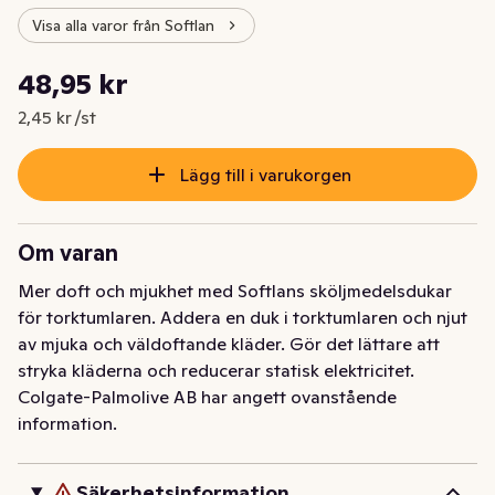
Visa alla varor från Softlan
Styckpris: 2,45 kr /st
48,95 kr
Nuvarande pris är: 48,95 kr
2,45 kr /st
Lägg till i varukorgen
Om varan
Mer doft och mjukhet med Softlans sköljmedelsdukar 
för torktumlaren. Addera en duk i torktumlaren och njut 
av mjuka och väldoftande kläder. Gör det lättare att 
stryka kläderna och reducerar statisk elektricitet.
Colgate-Palmolive AB har angett ovanstående
information.
Säkerhetsinformation