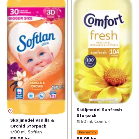
Sköljmedel Sunfresh
Storpack
Sköljmedel Vanilla &
1560 ml, Comfort
Orchid Storpack
1700 ml, Softlan
Prismatch
58,95 kr
58,95 kr