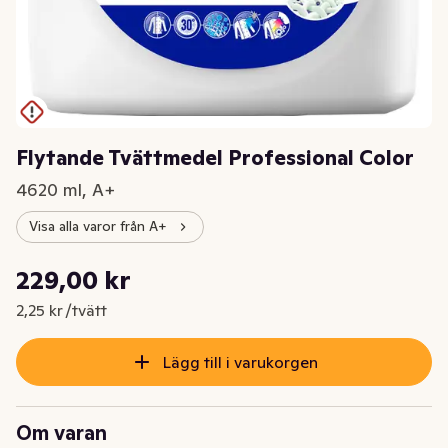
Flytande Tvättmedel Professional Color
4620 ml, A+
Visa alla varor från A+
Styckpris: 2,25 kr /tvätt
229,00 kr
Nuvarande pris är: 229,00 kr
2,25 kr /tvätt
Lägg till i varukorgen
Om varan