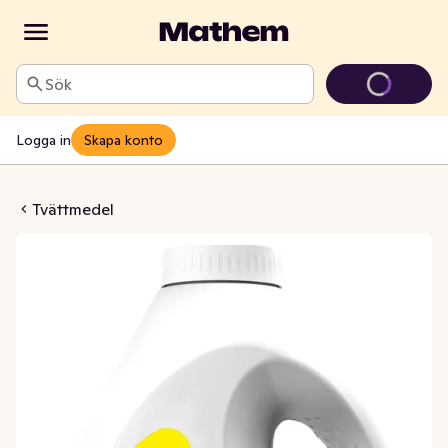
Sök
Logga in
Skapa konto
edel Professional Color
Tvättmedel