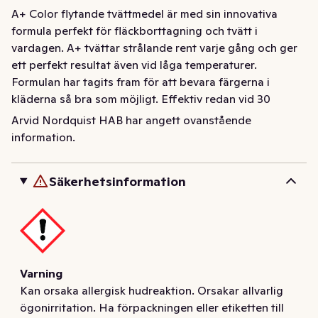
A+ Color flytande tvättmedel är med sin innovativa 
formula perfekt för fläckborttagning och tvätt i 
vardagen. A+ tvättar strålande rent varje gång och ger 
ett perfekt resultat även vid låga temperaturer. 
Formulan har tagits fram för att bevara färgerna i 
kläderna så bra som möjligt. Effektiv redan vid 30 
grader. Dosera rätt i förhållande till nedsmutsning och 
Arvid Nordquist HAB har angett ovanstående
vattenhårdhet. Överdosering bidrar inte till renare tvätt 
information.
och är skadligt för miljön. Sänk temperaturen under 
normala tvättprogram för att skydda miljön. Flaskan är 
Säkerhetsinformation
gjord av 99% återvunnen plast och är 100% 
återvinningsbar. Låg dosering räcker för upp till 100 
tvättar.
Varning
Kan orsaka allergisk hudreaktion. Orsakar allvarlig
ögonirritation. Ha förpackningen eller etiketten till