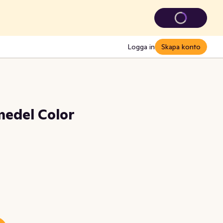
Logga in
Skapa konto
medel Color