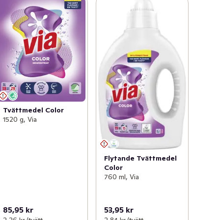
Tvättmedel Color
1520 g, Via
Flytande Tvättmedel
Color
760 ml, Via
85,95 kr
53,95 kr
2,26 kr /tvätt
2,84 kr /tvätt