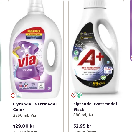
Flytande Tvättmedel
Flytande Tvättmedel
Black
Color
880 ml, A+
2250 ml, Via
129,00 kr
52,95 kr
2,30 kr /tvätt
2,41 kr /tvätt