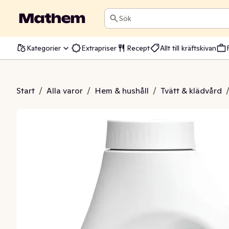
Sök
Kategorier
Extrapriser
Recept
Allt till kräftskivan
 Tvättmedel Color
Start
/
Alla varor
/
Hem & hushåll
/
Tvätt & klädvård