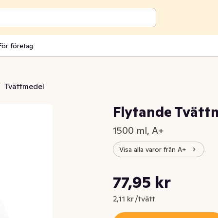
För företag
/
Tvättmedel
Flytande Tvätt
1500 ml, A+
Visa alla varor från A+
Styckpris: 2,11 kr /tvätt
77,95 kr
Nuvarande pris är: 77,95 kr
2,11 kr /tvätt