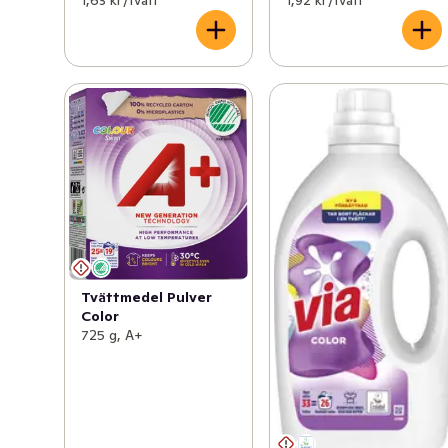
Tvättmedel Pulver
Color
725 g, A+