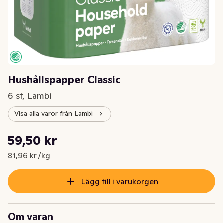
Hushållspapper Classic
6 st, Lambi
Visa alla varor från Lambi
Styckpris: 81,96 kr /kg
59,50 kr
Nuvarande pris är: 59,50 kr
81,96 kr /kg
Lägg till i varukorgen
Om varan