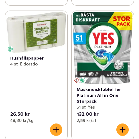
Hushållspapper
4 st, Eldorado
Maskindisktabletter
Platinum All in One
Storpack
51 st, Yes
26,50 kr
132,00 kr
48,80 kr /kg
2,59 kr /st