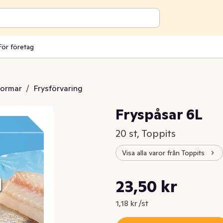
För företag
formar
/
Frysförvaring
Fryspåsar 6L
20 st, Toppits
Visa alla varor från Toppits
Styckpris: 1,18 kr /st
23,50 kr
Nuvarande pris är: 23,50 kr
1,18 kr /st