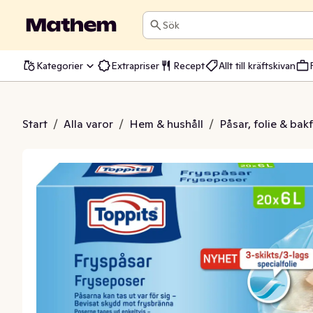
Sök
Kategorier
Extrapriser
Recept
Allt till kräftskivan
yspåsar 6L
Start
/
Alla varor
/
Hem & hushåll
/
Påsar, folie & bak