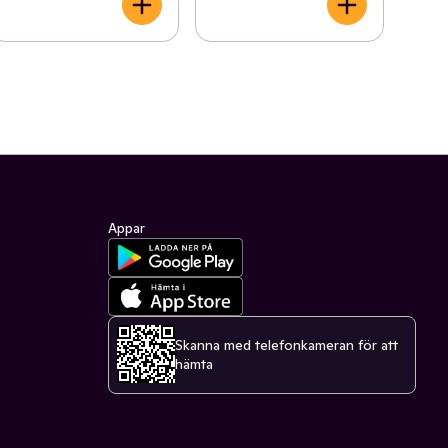
Appar
Skanna med telefonkameran för att
hämta