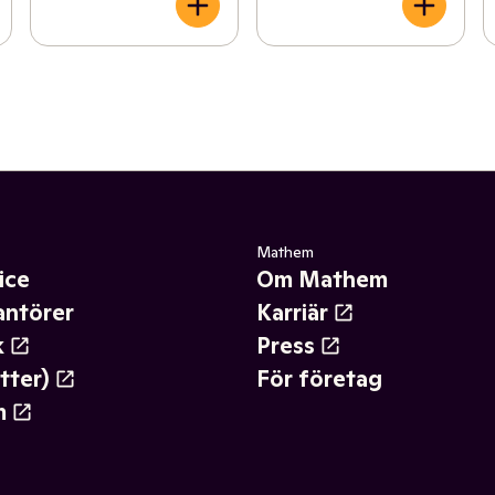
Mathem
ice
Om Mathem
antörer
Karriär
k
Press
tter)
För företag
m