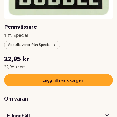
Pennvässare
1 st, Special
Visa alla varor från Special
Styckpris: 22,95 kr /st
22,95 kr
Nuvarande pris är: 22,95 kr
22,95 kr /st
Lägg till i varukorgen
Om varan
Innehåll