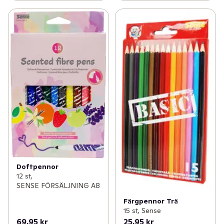
Doftpennor
12 st,
SENSE FÖRSÄLJNING AB
Färgpennor Trä
15 st, Sense
69,95 kr
25,95 kr