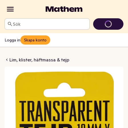
Sök
Logga in
Skapa konto
 med Hållare
Lim, klister, häftmassa & tejp