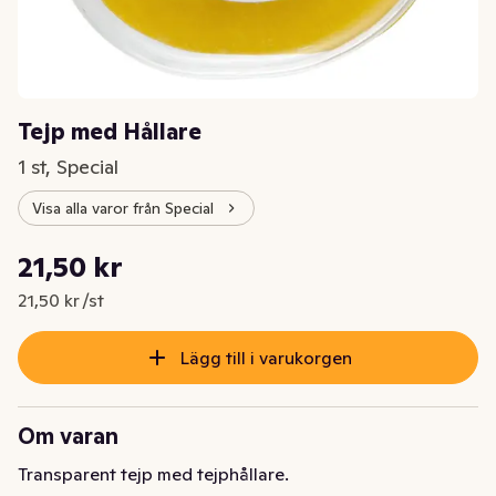
Tejp med Hållare
1 st, Special
Visa alla varor från Special
Styckpris: 21,50 kr /st
21,50 kr
Nuvarande pris är: 21,50 kr
21,50 kr /st
Lägg till i varukorgen
Om varan
Transparent tejp med tejphållare.