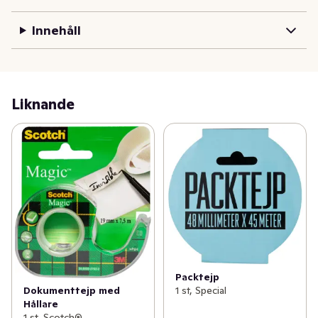
Innehåll
Liknande
Packtejp
Dokumenttejp med
1 st, Special
Hållare
1 st, Scotch®