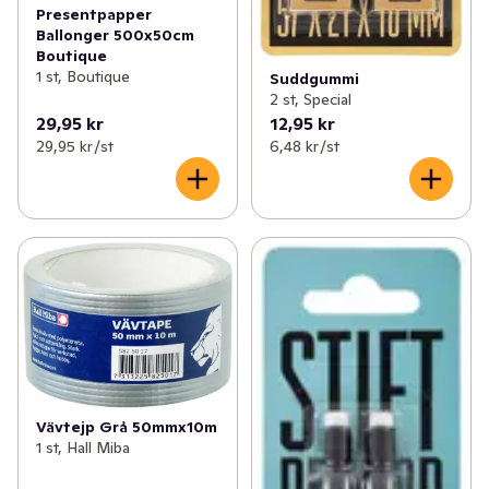
Presentpapper
Ballonger 500x50cm
Boutique
1 st, Boutique
Suddgummi
2 st, Special
29,95 kr
12,95 kr
29,95 kr /st
6,48 kr /st
Vävtejp Grå 50mmx10m
1 st, Hall Miba