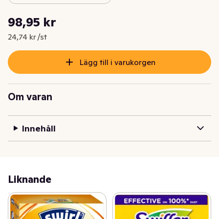
Styckpris: 24,74 kr /st
98,95 kr
Nuvarande pris är: 98,95 kr
24,74 kr /st
Lägg till i varukorgen
Om varan
Innehåll
Liknande