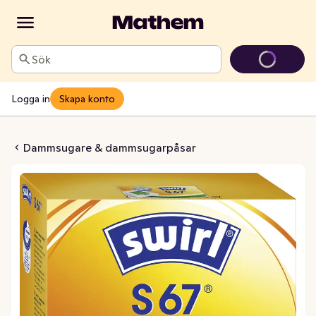
Sök
Logga in
Skapa konto
rpåse S67Mp+G
Dammsugare & dammsugarpåsar