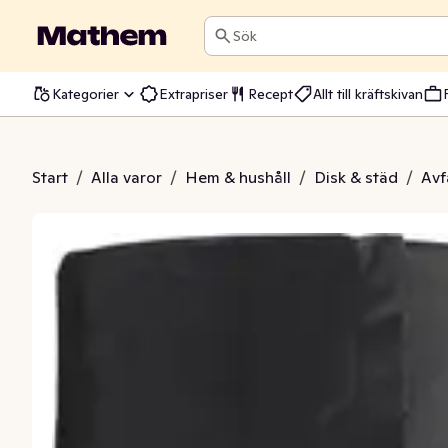
Sök
Kategorier
Extrapriser
Recept
Allt till kräftskivan
 Handtag Svart 160L
Start
/
Alla varor
/
Hem & hushåll
/
Disk & städ
/
Avf