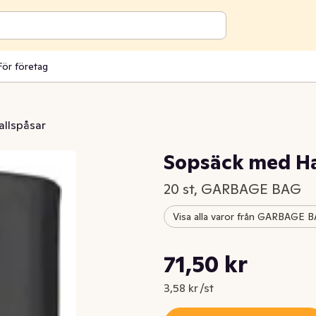
För företag
allspåsar
Sopsäck med Ha
20 st, GARBAGE BAG
Visa alla varor från GARBAGE 
Styckpris: 3,58 kr /st
71,50 kr
Nuvarande pris är: 71,50 kr
3,58 kr /st