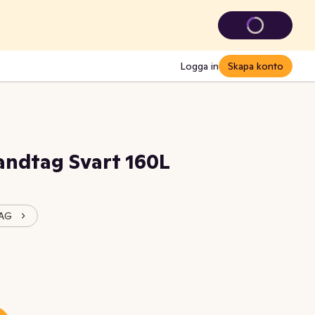
Logga in
Skapa konto
ndtag Svart 160L
BAG