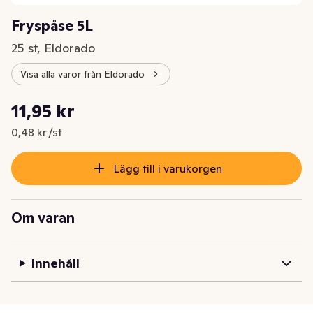
Fryspåse 5L
25 st, Eldorado
Visa alla varor från Eldorado
Styckpris: 0,48 kr /st
11,95 kr
Nuvarande pris är: 11,95 kr
0,48 kr /st
Lägg till i varukorgen
Om varan
Innehåll