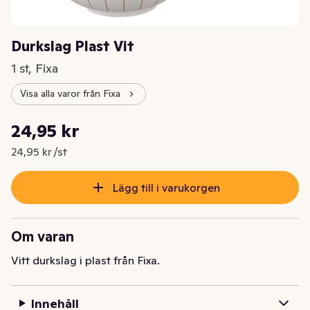
Durkslag Plast Vit
1 st, Fixa
Visa alla varor från Fixa
Styckpris: 24,95 kr /st
24,95 kr
Nuvarande pris är: 24,95 kr
24,95 kr /st
Lägg till i varukorgen
Om varan
Vitt durkslag i plast från Fixa.
Innehåll