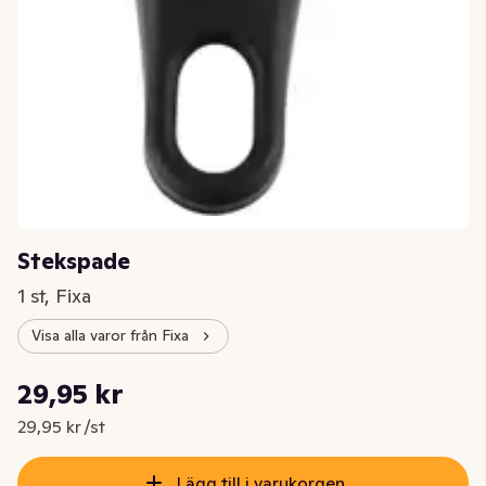
Stekspade
1 st, Fixa
Visa alla varor från Fixa
Styckpris: 29,95 kr /st
29,95 kr
Nuvarande pris är: 29,95 kr
29,95 kr /st
Lägg till i varukorgen