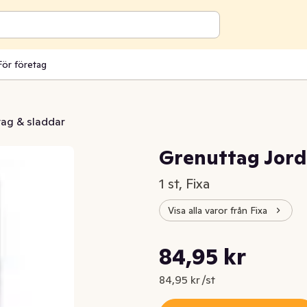
För företag
tag & sladdar
Grenuttag Jord
1 st, Fixa
Visa alla varor från Fixa
Styckpris: 84,95 kr /st
84,95 kr
Nuvarande pris är: 84,95 kr
84,95 kr /st