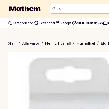
Sök
Kategorier
Extrapriser
Recept
Allt till kräftskivan
tag Jordbrytare
Start
/
Alla varor
/
Hem & hushåll
/
Hushållsel
/
Elut