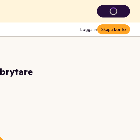
Logga in
Skapa konto
brytare