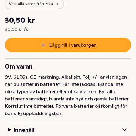
Visa alla varor från Fixa
Styckpris: 30,50 kr /st
30,50 kr
Nuvarande pris är: 30,50 kr
30,50 kr /st
Lägg till i varukorgen
Om varan
9V. 6LR61. CE-märkning. Alkaliskt. Följ +/- anvisningen 
när du sätter in batteriet. Får inte laddas. Blanda inte 
olika typer av batterier eller olika märken. Byt alla 
batterier samtidigt, blanda inte nya och gamla batterier. 
Kortslut inte batteriet. Förvara batterier oåtkomligt för 
barn. Ej uppladdningsbar.
Innehåll