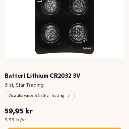
Batteri Lithium CR2032 3V
6 st, Star Trading
Visa alla varor från Star Trading
Styckpris: 9,99 kr /st
59,95 kr
Nuvarande pris är: 59,95 kr
9,99 kr /st