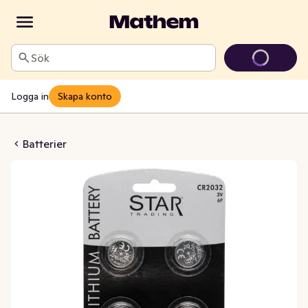
Sök
Logga in
Skapa konto
ithium CR2032 3V
Batterier