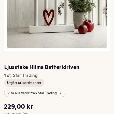
Ljusstake Hilma Batteridriven
1 st, Star Trading
Utgått ur sortimentet
Visa alla varor från Star Trading
Styckpris: 229,00 kr /st
229,00 kr
Nuvarande pris är: 229,00 kr