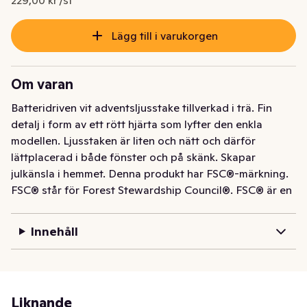
229,00 kr /st
Lägg till i varukorgen
Om varan
Batteridriven vit adventsljusstake tillverkad i trä. Fin 
detalj i form av ett rött hjärta som lyfter den enkla 
modellen. Ljusstaken är liten och nätt och därför 
lättplacerad i både fönster och på skänk. Skapar 
julkänsla i hemmet. Denna produkt har FSC®-märkning. 
FSC® står för Forest Stewardship Council®. FSC® är en 
oberoende medlemsorganisation som arbetar 
internationellt och verkar för ett miljöanpassat, socialt 
Innehåll
ansvarstagande och ekonomiskt livskraftigt bruk av 
världens skogar. Denna produkt har FSC®-märkning.
Liknande