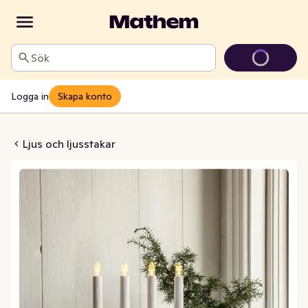
Sök
Logga in
Skapa konto
ilma Batteridriven
Ljus och ljusstakar