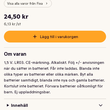
Visa alla varor från Fixa
Styckpris: 6,13 kr /st
24,50 kr
Nuvarande pris är: 24,50 kr
6,13 kr /st
Lägg till i varukorgen
Om varan
1,5 V. LR03. CE-märkning. Alkaliskt. Följ +/- anvisningen 
när du sätter in batteriet. Får inte laddas. Blanda inte 
olika typer av batterier eller olika märken. Byt alla 
batterier samtidigt, blanda inte nya och gamla batterier. 
Kortslut inte batteriet. Förvara batterier oåtkomligt för 
barn. Ej uppladdningsbar.
Innehåll