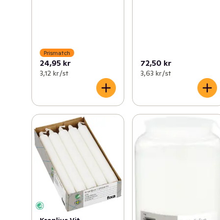
Prismatch
24,95 kr
72,50 kr
3,12 kr /st
3,63 kr /st
Kronljus Vit