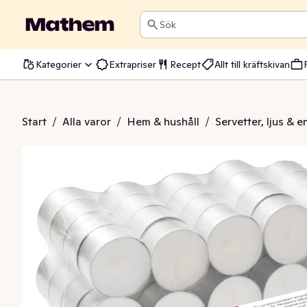
Sök
Kategorier
Extrapriser
Recept
Allt till kräftskivan
rmeljus 4H
Start
/
Alla varor
/
Hem & hushåll
/
Servetter, ljus & 