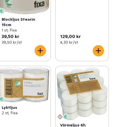
Blockljus Stearin
15cm
1 st, Fixa
39,50 kr
129,00 kr
39,50 kr /st
4,30 kr /st
Lyktljus
2 st, Fixa
Värmeljus 6h