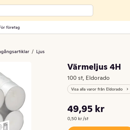
För företag
engångsartiklar
/
Ljus
Värmeljus 4H
100 st, Eldorado
Visa alla varor från Eldorado
Styckpris: 0,50 kr /st
49,95 kr
Nuvarande pris är: 49,95 kr
0,50 kr /st