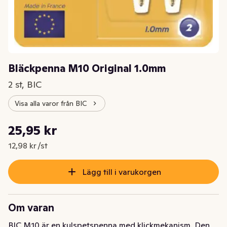
Bläckpenna M10 Original 1.0mm
2 st, BIC
Visa alla varor från BIC
Styckpris: 12,98 kr /st
25,95 kr
Nuvarande pris är: 25,95 kr
12,98 kr /st
Lägg till i varukorgen
Om varan
BIC M10 är en kulspetspenna med klickmekanism. Den 