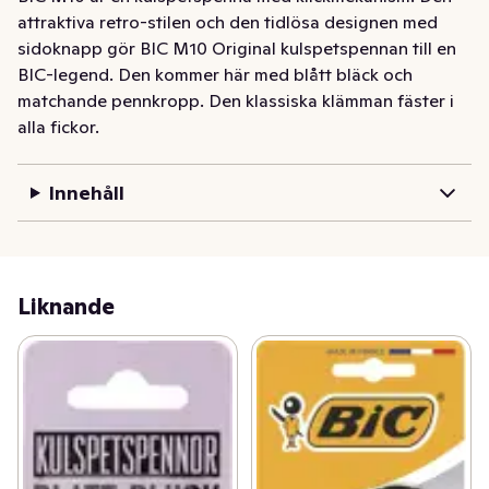
attraktiva retro-stilen och den tidlösa designen med 
sidoknapp gör BIC M10 Original kulspetspennan till en 
BIC-legend. Den kommer här med blått bläck och 
matchande pennkropp. Den klassiska klämman fäster i 
alla fickor.
BIC M10 är en kulspetspenna med klickmekanism. Den 
attraktiva retro-stilen och den tidlösa designen med 
Innehåll
sidoknapp gör BIC M10 Original kulspetspennan till en 
BIC-legend. Den kommer här med blått bläck och 
matchande pennkropp. Den klassiska klämman fäster i 
alla fickor. 2-pack.
Liknande