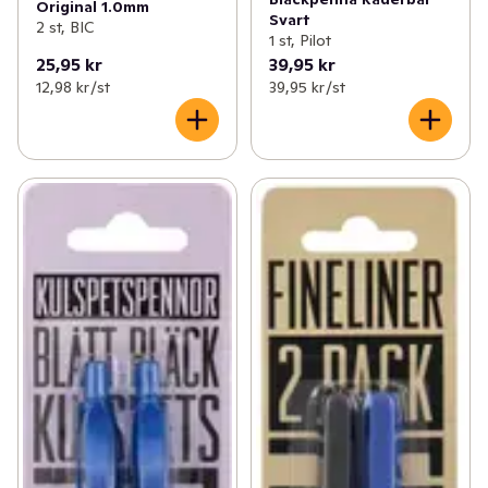
Original 1.0mm
Svart
2 st, BIC
1 st, Pilot
25,95 kr
39,95 kr
12,98 kr /st
39,95 kr /st