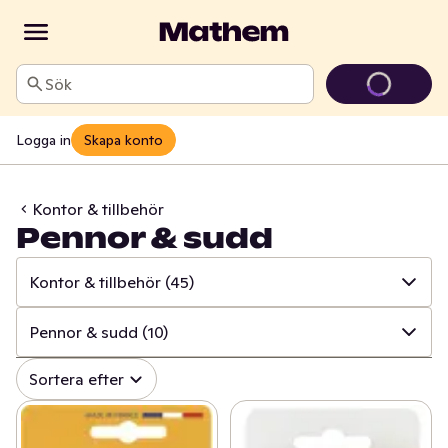
Sök
Logga in
Skapa konto
Kontor & tillbehör
Pennor & sudd
Kontor & tillbehör
(45)
✓
Alla
(1004)
Pennor & sudd
(10)
✓
Hushålls- & toapapper
(34)
✓
Alla
(45)
Sortera efter
✓
Disk & städ
(208)
✓
Inslagspapper & band
(9)