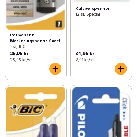
✓
Fritid & övrigt
(23)
✓
Gummisnoddar
0
Kulspetspennor
12 st, Special
✓
Säsongspynt
(7)
✓
Post-it
(1)
✓
Övrigt kontor
(1)
Permanent
Markeringspenna Svart
1 st, BIC
25,95 kr
34,95 kr
25,95 kr /st
2,91 kr /st