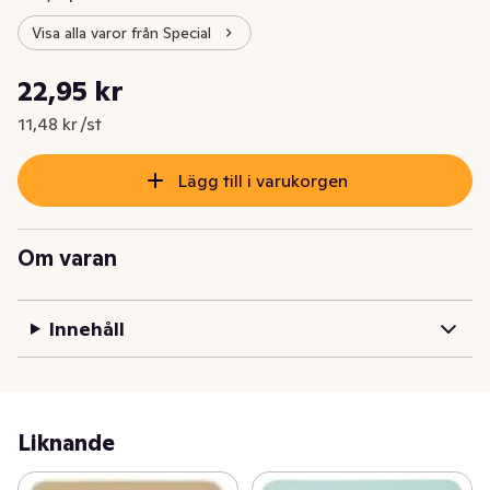
Visa alla varor från Special
Styckpris: 11,48 kr /st
22,95 kr
Nuvarande pris är: 22,95 kr
11,48 kr /st
Lägg till i varukorgen
Om varan
Innehåll
Liknande