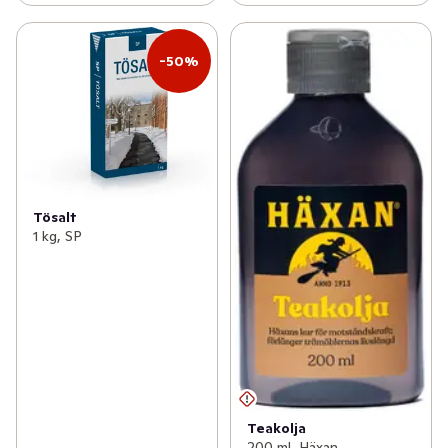
-50%
Tösalt
1 kg, SP
Teakolja
200 ml, Häxan