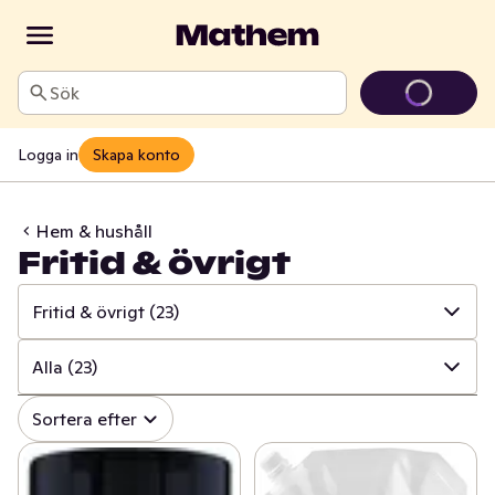
Sök
Logga in
Skapa konto
Hem & hushåll
Fritid & övrigt
Fritid & övrigt
(23)
✓
Alla
(999)
Alla
(23)
✓
Hushålls- & toapapper
(34)
✓
Alla
(23)
Sortera efter
✓
Disk & städ
(208)
✓
Skadedjursbekämpning
(4)