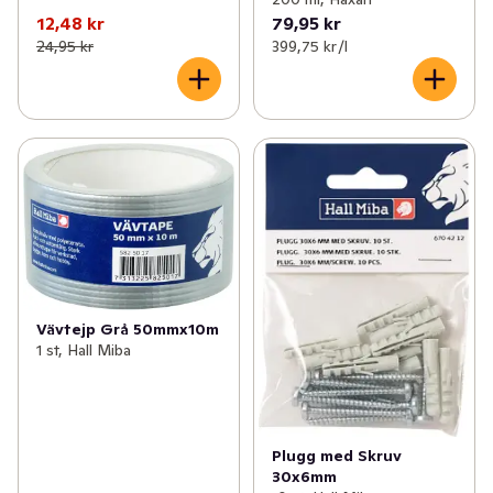
12,48 kr
79,95 kr
24,95 kr
399,75 kr /l
Vävtejp Grå 50mmx10m
1 st, Hall Miba
Plugg med Skruv
30x6mm