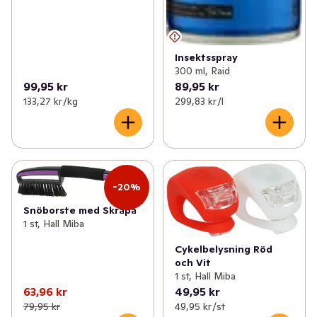
Insektsspray
300 ml, Raid
99,95 kr
89,95 kr
133,27 kr /kg
299,83 kr /l
-20%
Snöborste med Skrapa
1 st, Hall Miba
Cykelbelysning Röd
och Vit
1 st, Hall Miba
63,96 kr
49,95 kr
79,95 kr
49,95 kr /st