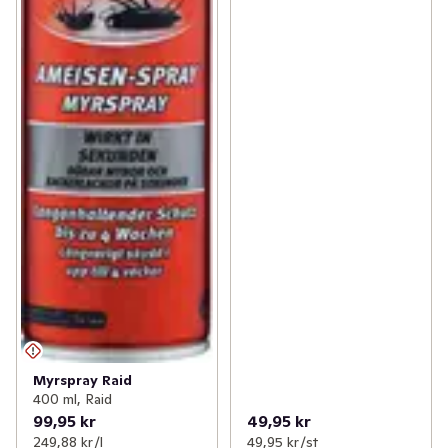
✓
Fritid & övrigt
(23)
✓
Säsongspynt
(7)
Myrspray Raid
400 ml, Raid
99,95 kr
49,95 kr
249,88 kr /l
49,95 kr /st