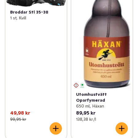
Broddar Stl 35-38
1 st, Kvill
Utomhustvätt
Oparfymerad
650 ml, Häxan
49,98 kr
89,95 kr
99,95 kr
138,38 kr /l