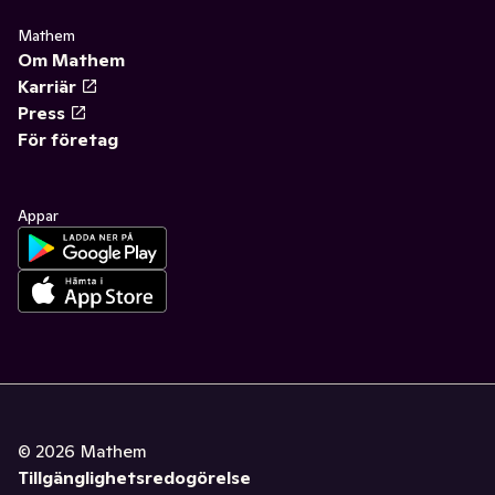
✓
Fritid & övrigt
(23)
✓
Gummisnoddar
0
Mathem
✓
Säsongspynt
(7)
Om Mathem
✓
Post-it
(1)
Karriär
✓
Övrigt kontor
(1)
Press
För företag
Appar
©
2026
Mathem
Tillgänglighetsredogörelse