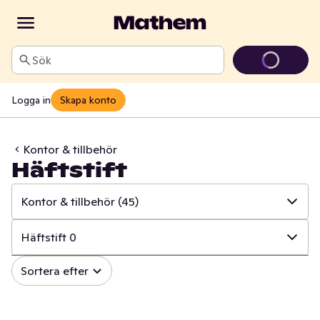
Sök
Logga in
Skapa konto
Kontor & tillbehör
Häftstift
Kontor & tillbehör
(45)
✓
Alla
(1004)
Häftstift
0
✓
Hushålls- & toapapper
(34)
✓
Alla
(45)
Sortera efter
✓
Disk & städ
(208)
✓
Inslagspapper & band
(9)