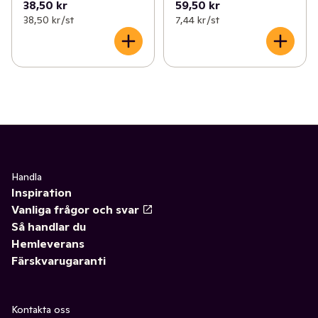
38,50 kr
59,50 kr
38,50 kr /st
7,44 kr /st
Handla
Inspiration
Vanliga frågor och svar
Så handlar du
Hemleverans
Färskvarugaranti
Kontakta oss