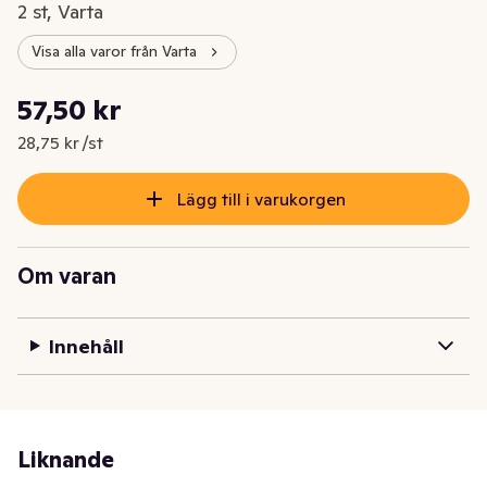
2 st, Varta
Visa alla varor från Varta
Styckpris: 28,75 kr /st
57,50 kr
Nuvarande pris är: 57,50 kr
28,75 kr /st
Lägg till i varukorgen
Om varan
Innehåll
Liknande