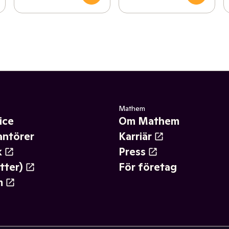
Mathem
ice
Om Mathem
antörer
Karriär
k
Press
tter)
För företag
m