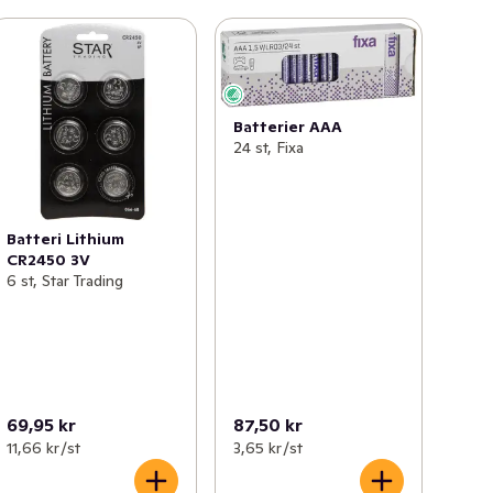
Batterier AAA
24 st, Fixa
Batteri Lithium
CR2450 3V
6 st, Star Trading
69,95 kr
87,50 kr
11,66 kr /st
3,65 kr /st