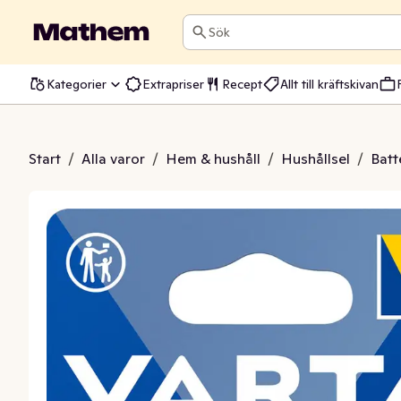
Sök
Kategorier
Extrapriser
Recept
Allt till kräftskivan
tteri Cr2016
Start
/
Alla varor
/
Hem & hushåll
/
Hushållsel
/
Batt