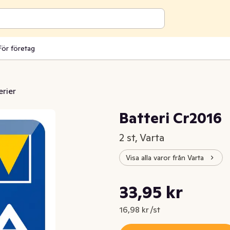
För företag
erier
Batteri Cr2016
2 st, Varta
Visa alla varor från Varta
Styckpris: 16,98 kr /st
33,95 kr
Nuvarande pris är: 33,95 kr
16,98 kr /st