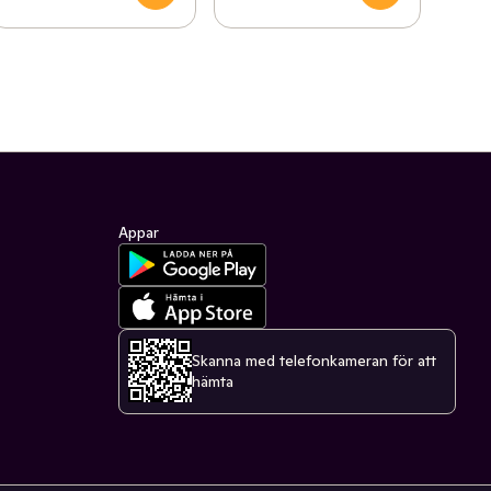
Appar
Skanna med telefonkameran för att
hämta