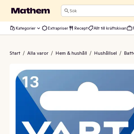
Sök
Kategorier
Extrapriser
Recept
Allt till kräftskivan
i Hörapparat 13
Start
/
Alla varor
/
Hem & hushåll
/
Hushållsel
/
Batt