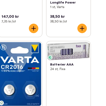
Longlife Power
1 st, Varta
147,00 kr
38,50 kr
7,35 kr /st
38,50 kr /st
Batterier AAA
24 st, Fixa