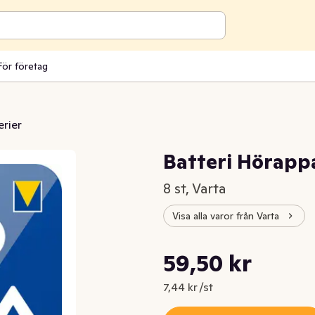
För företag
erier
Batteri Hörappa
8 st, Varta
Visa alla varor från Varta
Styckpris: 7,44 kr /st
59,50 kr
Nuvarande pris är: 59,50 kr
7,44 kr /st